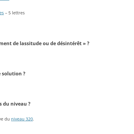
es
– 5 lettres
iment de lassitude ou de désintérêt » ?
 solution ?
s du niveau ?
ive du
niveau 320
.