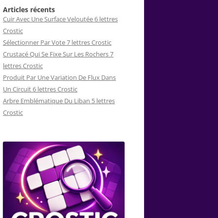
Articles récents
Cuir Avec Une Surface Veloutée 6 lettres
Crostic
Sélectionner Par Vote 7 lettres Crostic
Crustacé Qui Se Fixe Sur Les Rochers 7
lettres Crostic
Produit Par Une Variation De Flux Dans
Un Circuit 6 lettres Crostic
Arbre Emblématique Du Liban 5 lettres
Crostic