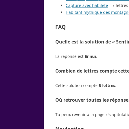
Capture avec habileté
– 7 lettres
Habitant mythique des montagn
FAQ
Quelle est la solution de « Sent
La réponse est
Ennui
.
Combien de lettres compte cette
Cette solution compte
5 lettres
.
Où retrouver toutes les réponse
Tu peux revenir à la page récapitulat
Navigation