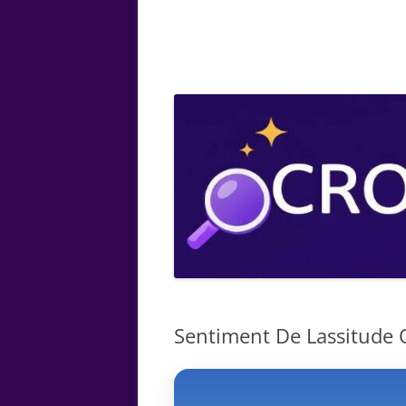
ARTS
CHIMIE
BOTANIQUE
MATHÉMATIQUE
Sentiment De Lassitude O