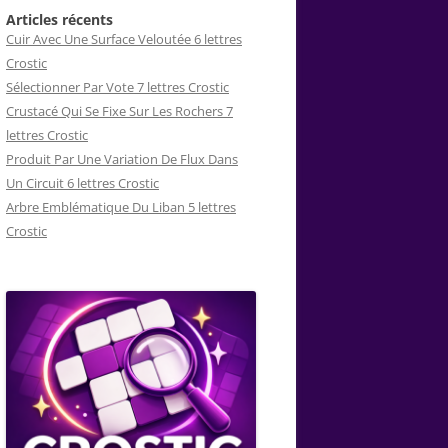
Articles récents
Cuir Avec Une Surface Veloutée 6 lettres
Crostic
Sélectionner Par Vote 7 lettres Crostic
Crustacé Qui Se Fixe Sur Les Rochers 7
lettres Crostic
Produit Par Une Variation De Flux Dans
Un Circuit 6 lettres Crostic
Arbre Emblématique Du Liban 5 lettres
Crostic