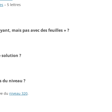
es
– 5 lettres
yant, mais pas avec des feuilles » ?
 solution ?
s du niveau ?
ive du
niveau 320
.