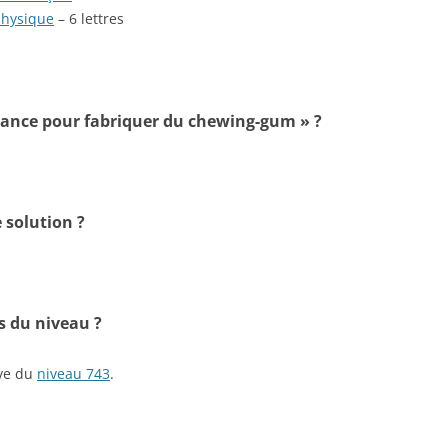
 physique
– 6 lettres
stance pour fabriquer du chewing-gum » ?
 solution ?
s du niveau ?
ive du
niveau 743
.