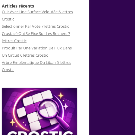
Articles récents
Cuir Avec Une Surface Veloutée 6 lettres
Crostic
Sélectionner Par Vote 7 lettres Crostic
Crustacé Qui Se Fixe Sur Les Rochers 7
lettres Crostic
Produit Par Une Variation De Flux Dans
Un Circuit 6 lettres Crostic
Arbre Emblématique Du Liban 5 lettres
Crostic