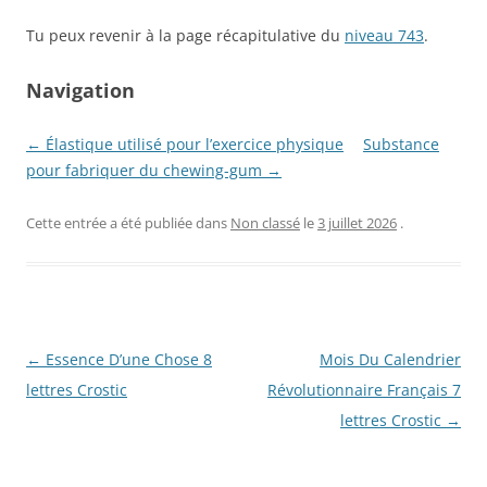
Tu peux revenir à la page récapitulative du
niveau 743
.
Navigation
← Élastique utilisé pour l’exercice physique
Substance
pour fabriquer du chewing-gum →
Cette entrée a été publiée dans
Non classé
le
3 juillet 2026
.
Navigation
←
Essence D’une Chose 8
Mois Du Calendrier
des
lettres Crostic
Révolutionnaire Français 7
articles
lettres Crostic
→