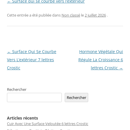
← Surface qui se courbe vers l’extérieur
Cette entrée a été publiée dans
Non classé
le
2 juillet 2026
.
Navigation
←
Surface Qui Se Courbe
Hormone Végétale Qui
des
Vers L’extérieur 7 lettres
Régule La Croissance 6
articles
Crostic
lettres Crostic
→
Rechercher
Rechercher
Articles récents
Cuir Avec Une Surface Veloutée 6 lettres Crostic