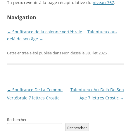
Tu peux revenir à la page récapitulative du
niveau 767
.
Navigation
← Souffrance de la colonne vertébrale
Talentueux au-
delà de son âge →
Cette entrée a été publiée dans
Non classé
le
3 juillet 2026
.
Navigation
←
Souffrance De La Colonne
Talentueux Au-Delà De Son
des
Vertébrale 7 lettres Crostic
Âge 7 lettres Crostic
→
articles
Rechercher
Rechercher