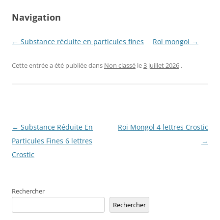
Navigation
← Substance réduite en particules fines
Roi mongol →
Cette entrée a été publiée dans
Non classé
le
3 juillet 2026
.
Navigation
←
Substance Réduite En
Roi Mongol 4 lettres Crostic
des
Particules Fines 6 lettres
→
articles
Crostic
Rechercher
Rechercher