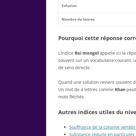
Solution
Nombre de lettres
Pourquoi cette réponse corre
L’indice
Roi mongol
appelle ici la ré
souvent sur un vocabulaire courant, 
de sens directe.
Quand une solution revient souvent dan
Un mot de 4 lettres comme
Khan
peut 
mots fléchés.
Autres indices utiles du niv
Souffrance de la colonne vertébr
Substance réduite en particules 