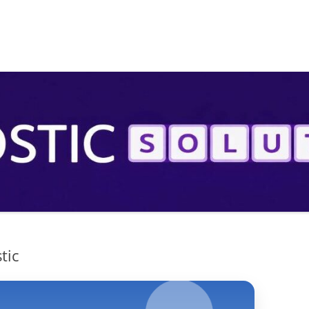
S
tic