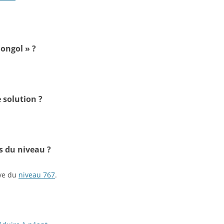
mongol » ?
 solution ?
s du niveau ?
ive du
niveau 767
.