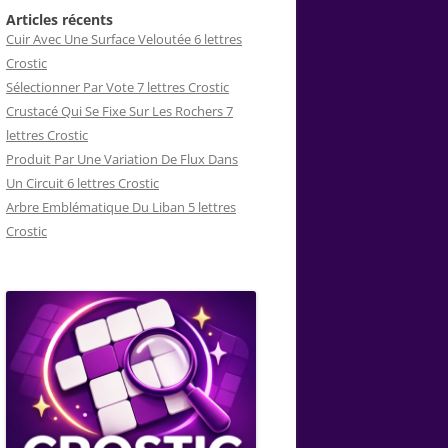
Articles récents
Cuir Avec Une Surface Veloutée 6 lettres
Crostic
Sélectionner Par Vote 7 lettres Crostic
Crustacé Qui Se Fixe Sur Les Rochers 7
lettres Crostic
Produit Par Une Variation De Flux Dans
Un Circuit 6 lettres Crostic
Arbre Emblématique Du Liban 5 lettres
Crostic