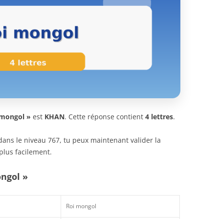
 mongol »
est
KHAN
. Cette réponse contient
4 lettres
.
n dans le niveau 767, tu peux maintenant valider la
plus facilement.
ongol »
Roi mongol