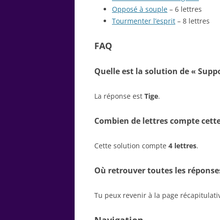
Opposé à souple
– 6 lettres
Tourmenter l’esprit
– 8 lettres
FAQ
Quelle est la solution de « Suppo
La réponse est
Tige
.
Combien de lettres compte cette
Cette solution compte
4 lettres
.
Où retrouver toutes les réponse
Tu peux revenir à la page récapitulat
Navigation