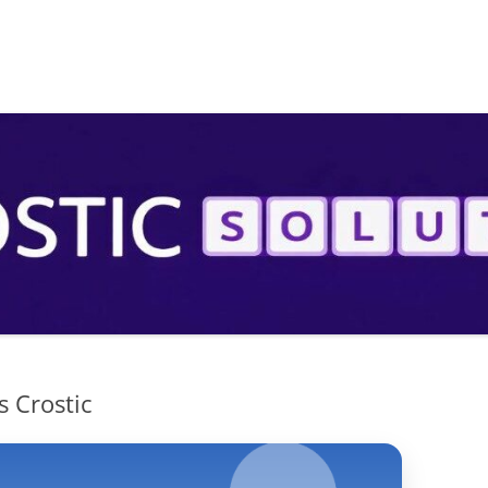
S
s Crostic