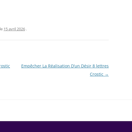
le
15 avril 2026
.
rostic
Empêcher La Réalisation D’un Désir 8 lettres
Crostic
→