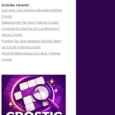
Articles récents
Cuir Avec Une Surface Veloutée 6 lettres
Crostic
Sélectionner Par Vote 7 lettres Crostic
Crustacé Qui Se Fixe Sur Les Rochers 7
lettres Crostic
Produit Par Une Variation De Flux Dans
Un Circuit 6 lettres Crostic
Arbre Emblématique Du Liban 5 lettres
Crostic