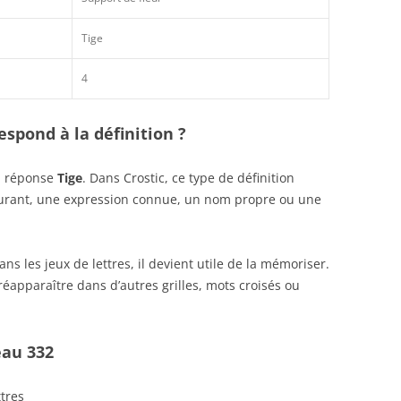
Tige
4
spond à la définition ?
la réponse
Tige
. Dans Crostic, ce type de définition
ourant, une expression connue, un nom propre ou une
s les jeux de lettres, il devient utile de la mémoriser.
éapparaître dans d’autres grilles, mots croisés ou
eau 332
ttres