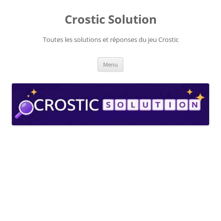
Aller
au
Crostic Solution
contenu
Toutes les solutions et réponses du jeu Crostic
Menu