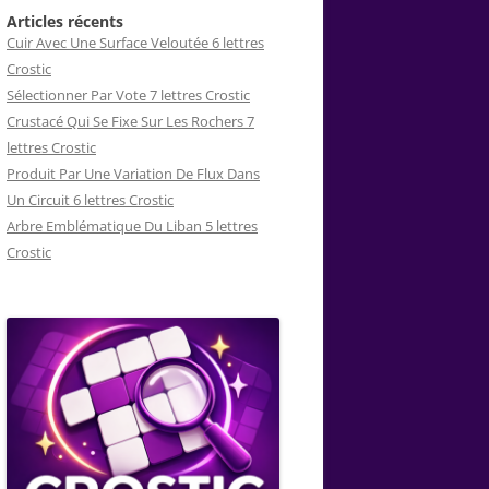
Articles récents
Cuir Avec Une Surface Veloutée 6 lettres
Crostic
Sélectionner Par Vote 7 lettres Crostic
Crustacé Qui Se Fixe Sur Les Rochers 7
lettres Crostic
Produit Par Une Variation De Flux Dans
Un Circuit 6 lettres Crostic
Arbre Emblématique Du Liban 5 lettres
Crostic