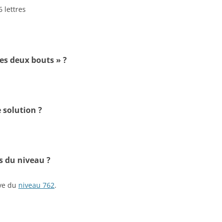
6 lettres
les deux bouts » ?
 solution ?
s du niveau ?
ive du
niveau 762
.