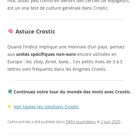
mot, assez peu connu en dehors des cercles de voyageurs,
est un vrai test de culture générale dans Crostic.
Astuce Crostic
Quand l’indice implique une monnaie d’un pays, pensez
aux
unités spécifiques non-euro
encore utilisées en
Europe :
lev
,
zloty
,
forint
,
kuna
… Ces petits mots de 3 à 5
lettres sont fréquents dans les énigmes Crostic.
Continuez votre tour du monde des mots avec Crostic.
Voir toutes les solutions Crostic
Cette entrée a été publiée dans
Défis quotidiens
le
2 juin 2025
.