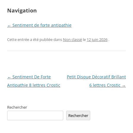
Navigation
← Sentiment de forte antipathie
Cette entrée a été publiée dans
Non classé
le
12 juin 2026
.
Navigation
←
Sentiment De Forte
Petit Disque Décoratif Brillant
des
Antipathie 8 lettres Crostic
6 lettres Crostic
→
articles
Rechercher
Rechercher