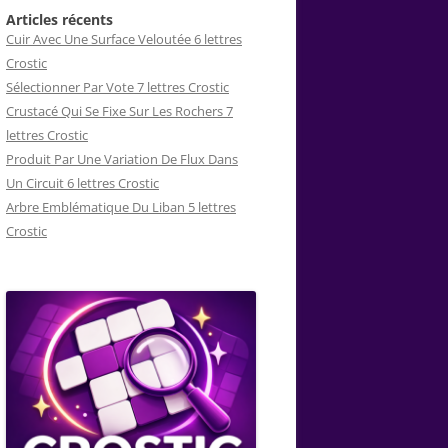
Articles récents
Cuir Avec Une Surface Veloutée 6 lettres
Crostic
Sélectionner Par Vote 7 lettres Crostic
Crustacé Qui Se Fixe Sur Les Rochers 7
lettres Crostic
Produit Par Une Variation De Flux Dans
Un Circuit 6 lettres Crostic
Arbre Emblématique Du Liban 5 lettres
Crostic