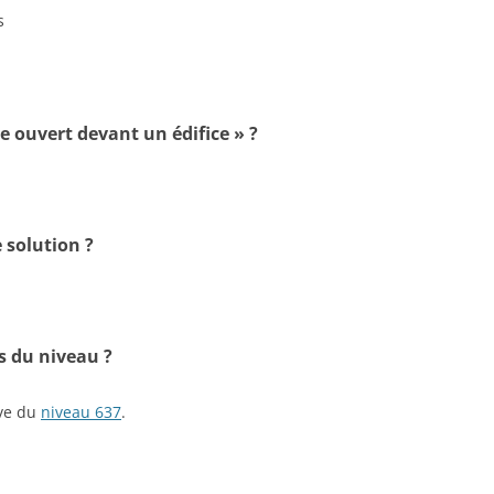
s
ce ouvert devant un édifice » ?
 solution ?
s du niveau ?
ive du
niveau 637
.