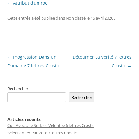
← Attribut d’un roc
Cette entrée a été publiée dans
Non classé
le
15 avril 2026
.
Navigation
←
Progression Dans Un
Détourner La Vérité 7 lettres
des
Domaine 7 lettres Crostic
Crostic
→
articles
Rechercher
Rechercher
Articles récents
Cuir Avec Une Surface Veloutée 6 lettres Crostic
Sélectionner Par Vote 7 lettres Crostic