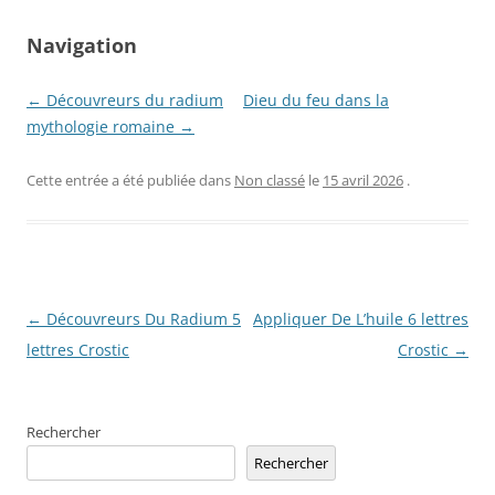
Navigation
← Découvreurs du radium
Dieu du feu dans la
mythologie romaine →
Cette entrée a été publiée dans
Non classé
le
15 avril 2026
.
Navigation
←
Découvreurs Du Radium 5
Appliquer De L’huile 6 lettres
des
lettres Crostic
Crostic
→
articles
Rechercher
Rechercher