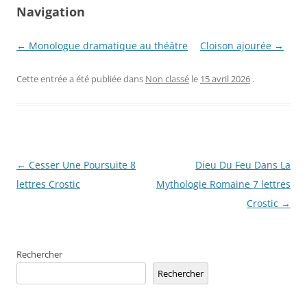
Navigation
← Monologue dramatique au théâtre
Cloison ajourée →
Cette entrée a été publiée dans
Non classé
le
15 avril 2026
.
Navigation
←
Cesser Une Poursuite 8
Dieu Du Feu Dans La
des
lettres Crostic
Mythologie Romaine 7 lettres
articles
Crostic
→
Rechercher
Rechercher