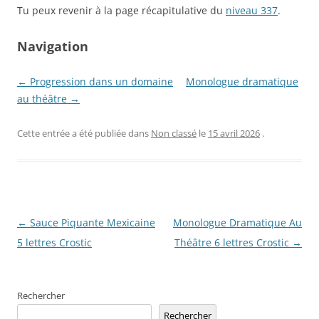
Tu peux revenir à la page récapitulative du
niveau 337
.
Navigation
← Progression dans un domaine
Monologue dramatique
au théâtre →
Cette entrée a été publiée dans
Non classé
le
15 avril 2026
.
Navigation
←
Sauce Piquante Mexicaine
Monologue Dramatique Au
des
5 lettres Crostic
Théâtre 6 lettres Crostic
→
articles
Rechercher
Rechercher