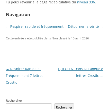
Tu peux revenir à la page récapitulative du
niveau 336
.
Navigation
← Respirer rapide et fréquemment
Détourner la vérité →
Cette entrée a été publiée dans
Non classé
le
15 avril 2026
.
Navigation
←
Respirer Rapide Et
F, B Ou N Dans La Langue 8
des
Fréquemment 7 lettres
lettres Crostic
→
articles
Crostic
Rechercher
Rechercher