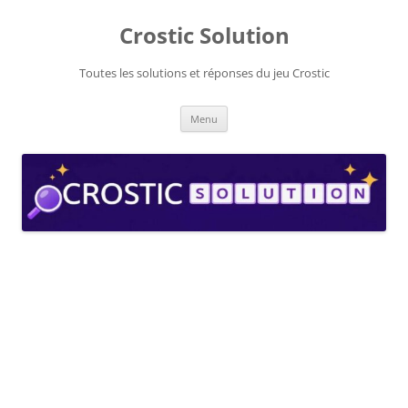
Aller
au
Crostic Solution
contenu
Toutes les solutions et réponses du jeu Crostic
Menu