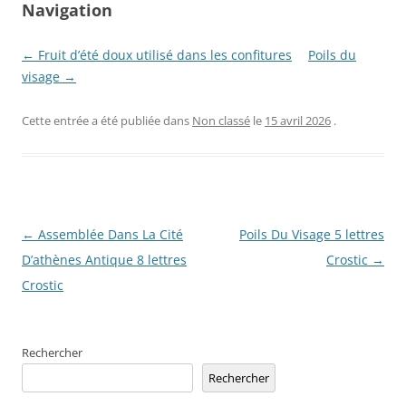
Navigation
← Fruit d’été doux utilisé dans les confitures
Poils du
visage →
Cette entrée a été publiée dans
Non classé
le
15 avril 2026
.
Navigation
←
Assemblée Dans La Cité
Poils Du Visage 5 lettres
des
D’athènes Antique 8 lettres
Crostic
→
articles
Crostic
Rechercher
Rechercher