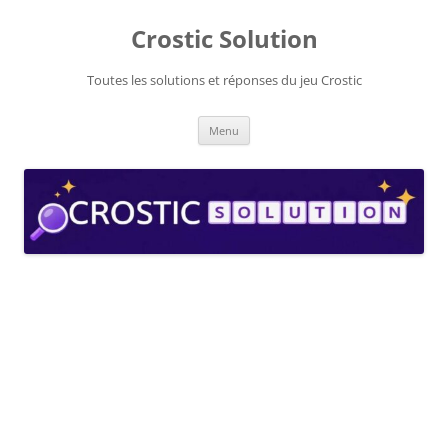
Aller
au
Crostic Solution
contenu
Toutes les solutions et réponses du jeu Crostic
Menu