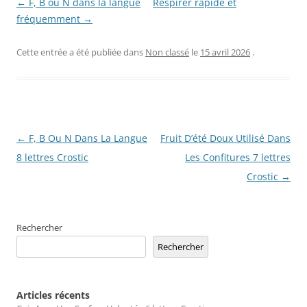
← F, B ou N dans la langue
Respirer rapide et
fréquemment →
Cette entrée a été publiée dans
Non classé
le
15 avril 2026
.
Navigation
←
F, B Ou N Dans La Langue
Fruit D’été Doux Utilisé Dans
des
8 lettres Crostic
Les Confitures 7 lettres
articles
Crostic
→
Rechercher
Rechercher
Articles récents