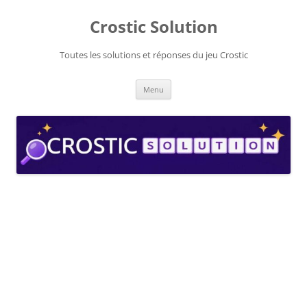
Aller
au
Crostic Solution
contenu
Toutes les solutions et réponses du jeu Crostic
Menu