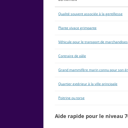
Qualité souvent associée à la gentillesse
Plante vivace grimpante
Véhicule pour le transport de marchandises
Contraire de pâle
Grand mammifère marin connu pour son é
Quartier extérieur à la ville principale
Poitrine ou torse
Aide rapide pour le niveau 7