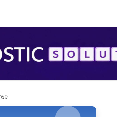
S
769