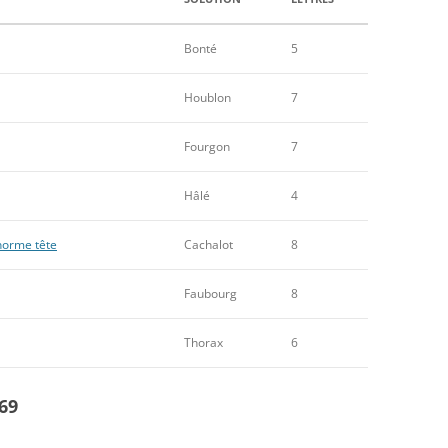
Bonté
5
Houblon
7
Fourgon
7
Hâlé
4
norme tête
Cachalot
8
Faubourg
8
Thorax
6
69