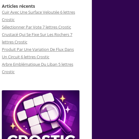
Articles récents
Cuir Avec Une Surface Veloutée 6 lettres
Crostic
Sélectionner Par Vote 7 lettres Crostic
Crustacé Qui Se Fixe Sur Les Rochers 7
lettres Crostic
Produit Par Une Variation De Flux Dans
Un Circuit 6 lettres Crostic
Arbre Emblématique Du Liban 5 lettres
Crostic