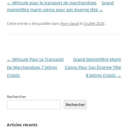
← Véhicule pour le transport de marchandises
Grand
mammifère marin connu pour son énorme tête →
Cette entrée a été publiée dans
Non classé
le
3 juillet 2026
.
Navigation
←
Véhicule Pour Le Transport
Grand Mammifère Marin
des
De Marchandises 7 lettres
Connu Pour Son Énorme Tête
articles
Crostic
8 lettres Crostic
→
Rechercher
Rechercher
Articles récents