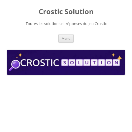
Aller
au
Crostic Solution
contenu
Toutes les solutions et réponses du jeu Crostic
Menu