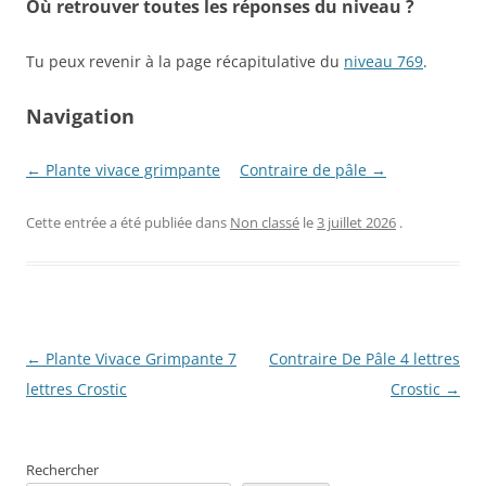
Où retrouver toutes les réponses du niveau ?
Tu peux revenir à la page récapitulative du
niveau 769
.
Navigation
← Plante vivace grimpante
Contraire de pâle →
Cette entrée a été publiée dans
Non classé
le
3 juillet 2026
.
Navigation
←
Plante Vivace Grimpante 7
Contraire De Pâle 4 lettres
des
lettres Crostic
Crostic
→
articles
Rechercher