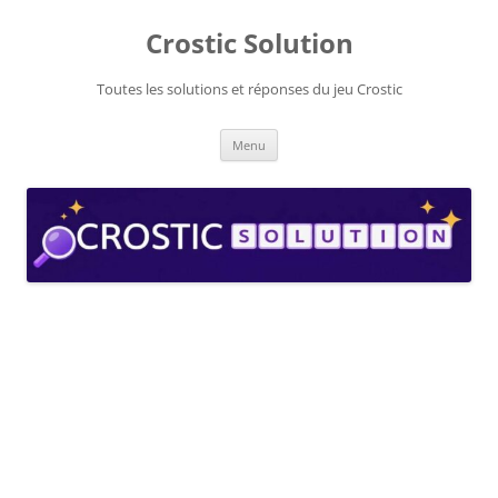
Aller
au
Crostic Solution
contenu
Toutes les solutions et réponses du jeu Crostic
Menu