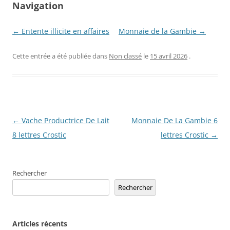
Navigation
← Entente illicite en affaires
Monnaie de la Gambie →
Cette entrée a été publiée dans
Non classé
le
15 avril 2026
.
Navigation
←
Vache Productrice De Lait
Monnaie De La Gambie 6
des
8 lettres Crostic
lettres Crostic
→
articles
Rechercher
Rechercher
Articles récents