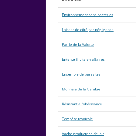
Environnement sans bactéries
Laisser de côté par négligence
Patrie de la Valette
Entente illicite en affaires
Ensemble de parasites
Monnaie de la Gambie
Résistant à l’obéissance
Tempête tropicale
Vache productrice de lait