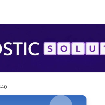
S
340