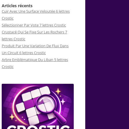
Articles récents
Cuir Avec Une Surface Veloutée 6 lettres
Crostic
Sélectionner Par Vote 7 lettres Crostic
Crustacé Qui Se Fixe Sur Les Rochers 7
lettres Crostic
Produit Par Une Variation De Flux Dans
Un Circuit 6 lettres Crostic
Arbre Emblématique Du Liban 5 lettres
Crostic