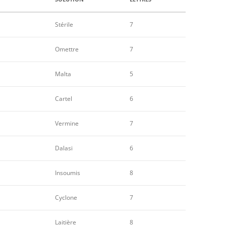
Stérile
7
Omettre
7
Malta
5
Cartel
6
Vermine
7
Dalasi
6
Insoumis
8
Cyclone
7
Laitière
8