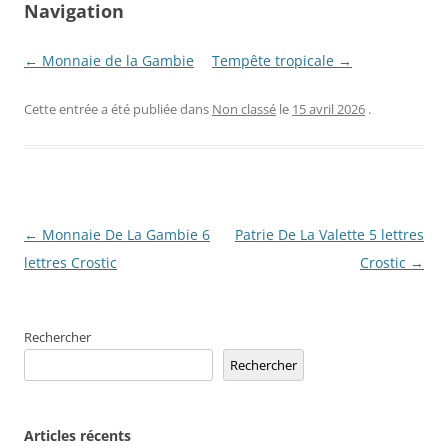
Navigation
← Monnaie de la Gambie
Tempête tropicale →
Cette entrée a été publiée dans
Non classé
le
15 avril 2026
.
Navigation
←
Monnaie De La Gambie 6
Patrie De La Valette 5 lettres
des
lettres Crostic
Crostic
→
articles
Rechercher
Rechercher
Articles récents