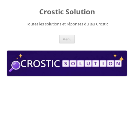
Aller
au
Crostic Solution
contenu
Toutes les solutions et réponses du jeu Crostic
Menu