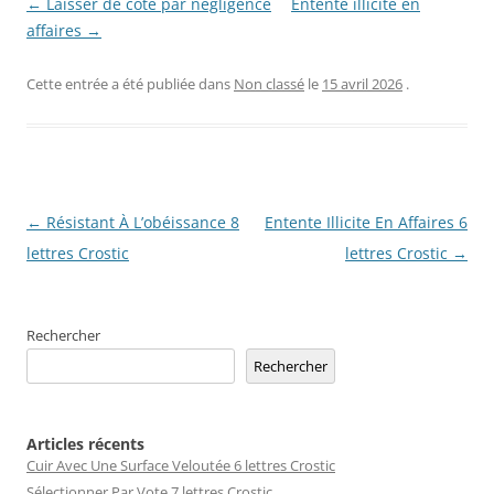
← Laisser de côté par négligence
Entente illicite en
affaires →
Cette entrée a été publiée dans
Non classé
le
15 avril 2026
.
Navigation
←
Résistant À L’obéissance 8
Entente Illicite En Affaires 6
des
lettres Crostic
lettres Crostic
→
articles
Rechercher
Rechercher
Articles récents
Cuir Avec Une Surface Veloutée 6 lettres Crostic
Sélectionner Par Vote 7 lettres Crostic