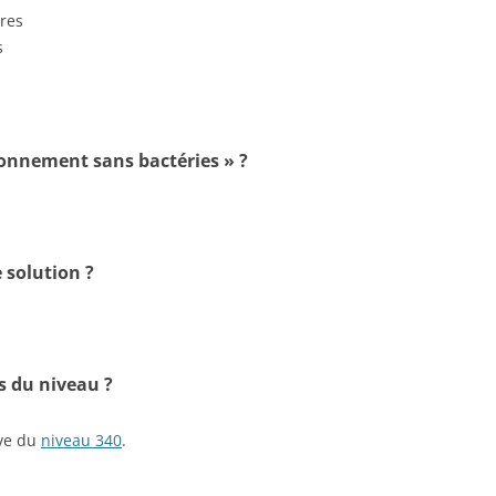
tres
s
ronnement sans bactéries » ?
 solution ?
s du niveau ?
ive du
niveau 340
.