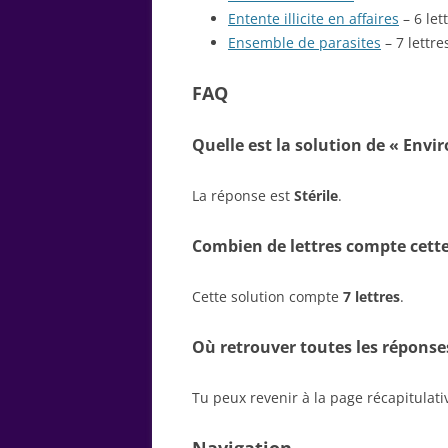
Entente illicite en affaires
– 6 let
Ensemble de parasites
– 7 lettre
FAQ
Quelle est la solution de « Envi
La réponse est
Stérile
.
Combien de lettres compte cette
Cette solution compte
7 lettres
.
Où retrouver toutes les réponse
Tu peux revenir à la page récapitulat
Navigation