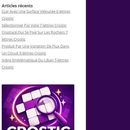
Articles récents
Cuir Avec Une Surface Veloutée 6 lettres
Crostic
Sélectionner Par Vote 7 lettres Crostic
Crustacé Qui Se Fixe Sur Les Rochers 7
lettres Crostic
Produit Par Une Variation De Flux Dans
Un Circuit 6 lettres Crostic
Arbre Emblématique Du Liban 5 lettres
Crostic