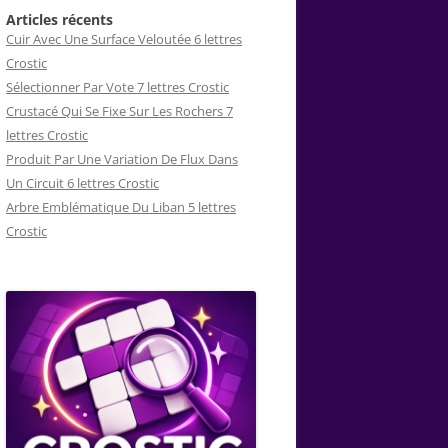
Articles récents
Cuir Avec Une Surface Veloutée 6 lettres
Crostic
Sélectionner Par Vote 7 lettres Crostic
Crustacé Qui Se Fixe Sur Les Rochers 7
lettres Crostic
Produit Par Une Variation De Flux Dans
Un Circuit 6 lettres Crostic
Arbre Emblématique Du Liban 5 lettres
Crostic