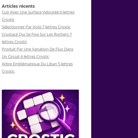
Articles récents
Cuir Avec Une Surface Veloutée 6 lettres
Crostic
Sélectionner Par Vote 7 lettres Crostic
Crustacé Qui Se Fixe Sur Les Rochers 7
lettres Crostic
Produit Par Une Variation De Flux Dans
Un Circuit 6 lettres Crostic
Arbre Emblématique Du Liban 5 lettres
Crostic