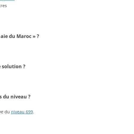
tres
naie du Maroc » ?
 solution ?
s du niveau ?
ive du
niveau 699
.