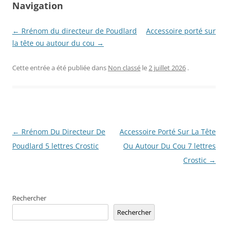
Navigation
← Rrénom du directeur de Poudlard
Accessoire porté sur
la tête ou autour du cou →
Cette entrée a été publiée dans
Non classé
le
2 juillet 2026
.
Navigation
←
Rrénom Du Directeur De
Accessoire Porté Sur La Tête
des
Poudlard 5 lettres Crostic
Ou Autour Du Cou 7 lettres
articles
Crostic
→
Rechercher
Rechercher