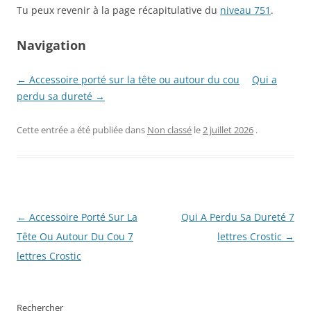
Tu peux revenir à la page récapitulative du
niveau 751
.
Navigation
← Accessoire porté sur la tête ou autour du cou
Qui a
perdu sa dureté →
Cette entrée a été publiée dans
Non classé
le
2 juillet 2026
.
Navigation
←
Accessoire Porté Sur La
Qui A Perdu Sa Dureté 7
des
Tête Ou Autour Du Cou 7
lettres Crostic
→
articles
lettres Crostic
Rechercher