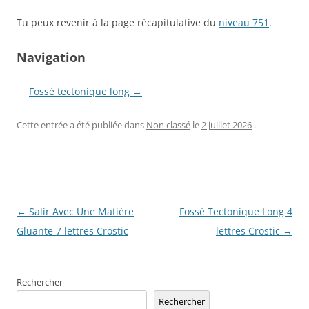
Tu peux revenir à la page récapitulative du
niveau 751
.
Navigation
Fossé tectonique long →
Cette entrée a été publiée dans
Non classé
le
2 juillet 2026
.
Navigation
←
Salir Avec Une Matière
Fossé Tectonique Long 4
des
Gluante 7 lettres Crostic
lettres Crostic
→
articles
Rechercher
Rechercher