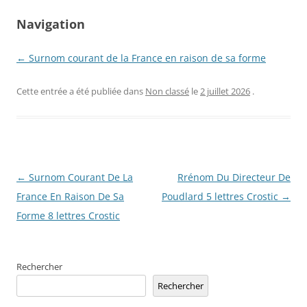
Navigation
← Surnom courant de la France en raison de sa forme
Cette entrée a été publiée dans
Non classé
le
2 juillet 2026
.
Navigation
←
Surnom Courant De La
Rrénom Du Directeur De
des
France En Raison De Sa
Poudlard 5 lettres Crostic
→
articles
Forme 8 lettres Crostic
Rechercher
Rechercher