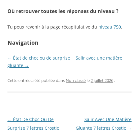
Où retrouver toutes les réponses du niveau ?
Tu peux revenir à la page récapitulative du
niveau 750
.
Navigation
← État de choc ou de surprise
Salir avec une matière
gluante →
Cette entrée a été publiée dans
Non classé
le
2 juillet 2026
.
Navigation
←
État De Choc Ou De
Salir Avec Une Matière
des
Surprise 7 lettres Crostic
Gluante 7 lettres Crostic
→
articles