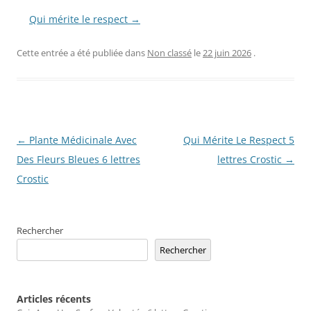
Qui mérite le respect →
Cette entrée a été publiée dans
Non classé
le
22 juin 2026
.
Navigation
←
Plante Médicinale Avec
Qui Mérite Le Respect 5
des
Des Fleurs Bleues 6 lettres
lettres Crostic
→
articles
Crostic
Rechercher
Rechercher
Articles récents