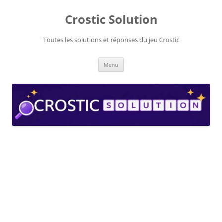
Aller
au
Crostic Solution
contenu
Toutes les solutions et réponses du jeu Crostic
Menu