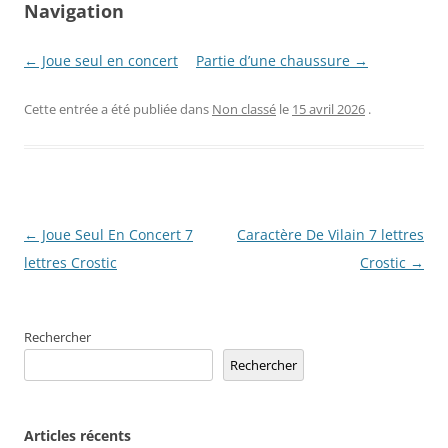
Navigation
← Joue seul en concert
Partie d’une chaussure →
Cette entrée a été publiée dans
Non classé
le
15 avril 2026
.
Navigation
←
Joue Seul En Concert 7
Caractère De Vilain 7 lettres
des
lettres Crostic
Crostic
→
articles
Rechercher
Rechercher
Articles récents