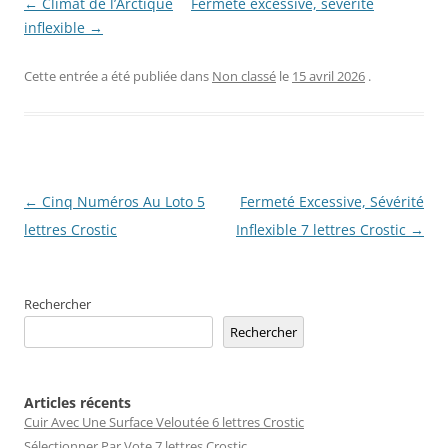
← Climat de l’Arctique
Fermeté excessive, sévérité
inflexible →
Cette entrée a été publiée dans
Non classé
le
15 avril 2026
.
Navigation
←
Cinq Numéros Au Loto 5
Fermeté Excessive, Sévérité
des
lettres Crostic
Inflexible 7 lettres Crostic
→
articles
Rechercher
Rechercher
Articles récents
Cuir Avec Une Surface Veloutée 6 lettres Crostic
Sélectionner Par Vote 7 lettres Crostic