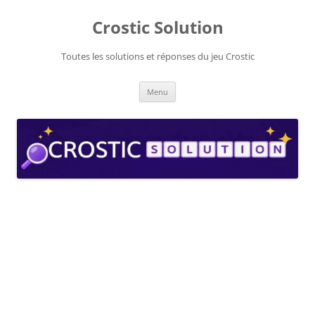
Aller
au
Crostic Solution
contenu
Toutes les solutions et réponses du jeu Crostic
Menu