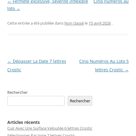
← Fermeté excessive, sévérité inflexible
Cinq numéros au
loto →
Cette entrée a été publiée dans
Non classé
le
15 avril 2026
.
Navigation
←
Dépasser La Date 7 lettres
Cinq Numéros Au Loto 5
des
Crostic
lettres Crostic
→
articles
Rechercher
Rechercher
Articles récents
Cuir Avec Une Surface Veloutée 6 lettres Crostic
Sélectionner Par Vote 7 lettres Crostic