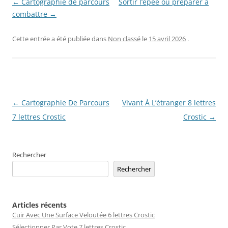
← Cartographie de parcours
Sortir l’épée ou préparer à
combattre →
Cette entrée a été publiée dans
Non classé
le
15 avril 2026
.
Navigation
←
Cartographie De Parcours
Vivant À L’étranger 8 lettres
des
7 lettres Crostic
Crostic
→
articles
Rechercher
Rechercher
Articles récents
Cuir Avec Une Surface Veloutée 6 lettres Crostic
Sélectionner Par Vote 7 lettres Crostic