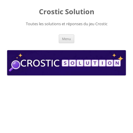
Aller
au
Crostic Solution
contenu
Toutes les solutions et réponses du jeu Crostic
Menu