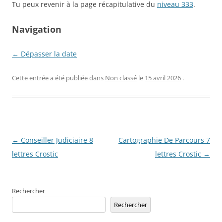
Tu peux revenir à la page récapitulative du
niveau 333
.
Navigation
← Dépasser la date
Cette entrée a été publiée dans
Non classé
le
15 avril 2026
.
Navigation
←
Conseiller Judiciaire 8
Cartographie De Parcours 7
des
lettres Crostic
lettres Crostic
→
articles
Rechercher
Rechercher