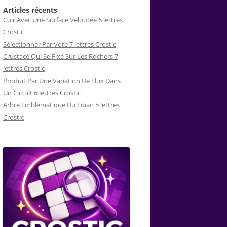
Articles récents
Cuir Avec Une Surface Veloutée 6 lettres
Crostic
Sélectionner Par Vote 7 lettres Crostic
Crustacé Qui Se Fixe Sur Les Rochers 7
lettres Crostic
Produit Par Une Variation De Flux Dans
Un Circuit 6 lettres Crostic
Arbre Emblématique Du Liban 5 lettres
Crostic