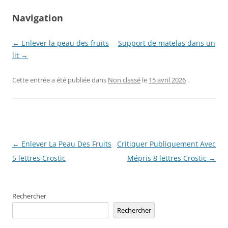
Navigation
← Enlever la peau des fruits
Support de matelas dans un
lit →
Cette entrée a été publiée dans
Non classé
le
15 avril 2026
.
Navigation
←
Enlever La Peau Des Fruits
Critiquer Publiquement Avec
des
5 lettres Crostic
Mépris 8 lettres Crostic
→
articles
Rechercher
Rechercher