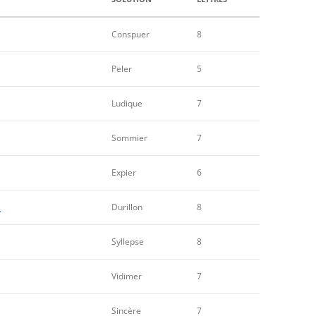
Conspuer
8
Peler
5
Ludique
7
Sommier
7
Expier
6
s
Durillon
8
Syllepse
8
Vidimer
7
Sincère
7