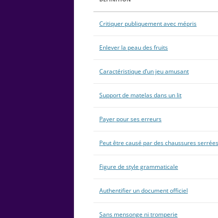
Critiquer publiquement avec mépris
Enlever la peau des fruits
Caractéristique d’un jeu amusant
Support de matelas dans un lit
Payer pour ses erreurs
Peut être causé par des chaussures serrée
Figure de style grammaticale
Authentifier un document officiel
Sans mensonge ni tromperie