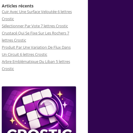
Articles récents
Cuir Avec Une Surface Veloutée 6 lettres
Crostic
Sélectionner Par Vote 7 lettres Crostic
Crustacé Qui Se Fixe Sur Les Rochers 7
lettres Crostic
Produit Par Une Variation De Flux Dans
Un Circuit 6 lettres Crostic
Arbre Emblématique Du Liban 5 lettres
Crostic