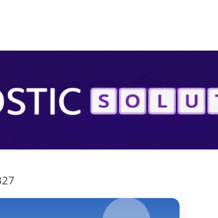
S
327