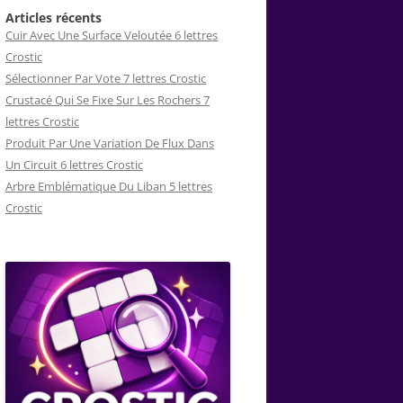
Articles récents
Cuir Avec Une Surface Veloutée 6 lettres
Crostic
Sélectionner Par Vote 7 lettres Crostic
Crustacé Qui Se Fixe Sur Les Rochers 7
lettres Crostic
Produit Par Une Variation De Flux Dans
Un Circuit 6 lettres Crostic
Arbre Emblématique Du Liban 5 lettres
Crostic