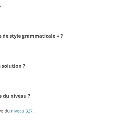
s
re de style grammaticale » ?
 solution ?
s du niveau ?
ive du
niveau 327
.