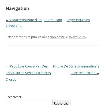
Navigation
← Caractéristique d’un jeu amusant
Payer pour ses
erreurs →
Cette entrée a été publiée dans
Non classé
le
15 avril 2026
.
Navigation
←
Peut Être Causé Par Des
Figure De Style Grammaticale
des
Chaussures Serrées 8 lettres
8 lettres Crostic
→
articles
Crostic
Rechercher
Rechercher