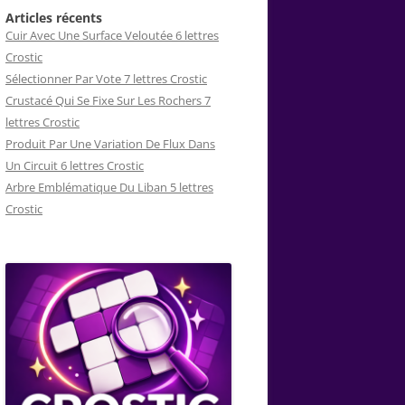
Articles récents
Cuir Avec Une Surface Veloutée 6 lettres
Crostic
Sélectionner Par Vote 7 lettres Crostic
Crustacé Qui Se Fixe Sur Les Rochers 7
lettres Crostic
Produit Par Une Variation De Flux Dans
Un Circuit 6 lettres Crostic
Arbre Emblématique Du Liban 5 lettres
Crostic