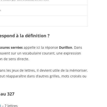
n
spond à la définition ?
ssures serrées
appelle ici la réponse
Durillon
. Dans
 souvent sur un vocabulaire courant, une expression
n de sens directe.
s les jeux de lettres, il devient utile de la mémoriser.
ut réapparaître dans d’autres grilles, mots croisés ou
eau 327
t
– 7 lettres