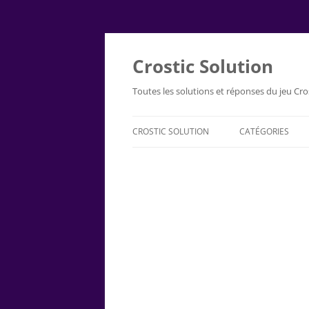
Aller
au
contenu
Crostic Solution
Toutes les solutions et réponses du jeu Cro
CROSTIC SOLUTION
CATÉGORIES
AUTOUR DU MO
HISTOIRE
INTÉRESSANT
SANTÉ
SPORT
GÉOGRAPHIE