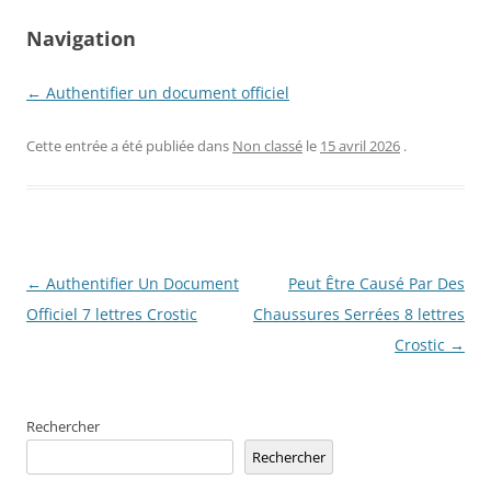
Navigation
← Authentifier un document officiel
Cette entrée a été publiée dans
Non classé
le
15 avril 2026
.
Navigation
←
Authentifier Un Document
Peut Être Causé Par Des
des
Officiel 7 lettres Crostic
Chaussures Serrées 8 lettres
articles
Crostic
→
Rechercher
Rechercher