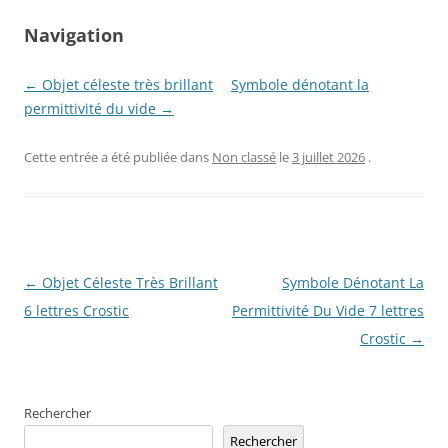
Navigation
← Objet céleste très brillant
Symbole dénotant la
permittivité du vide →
Cette entrée a été publiée dans
Non classé
le
3 juillet 2026
.
Navigation
←
Objet Céleste Très Brillant
Symbole Dénotant La
des
6 lettres Crostic
Permittivité Du Vide 7 lettres
articles
Crostic
→
Rechercher
Rechercher