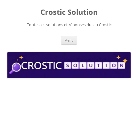
Aller
au
Crostic Solution
contenu
Toutes les solutions et réponses du jeu Crostic
Menu